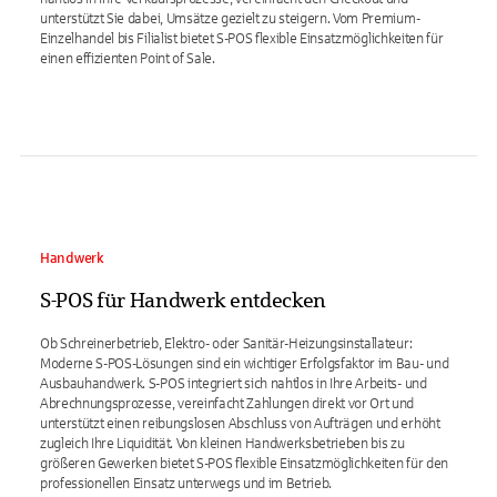
unterstützt Sie dabei, Umsätze gezielt zu steigern. Vom Premium-
Einzelhandel bis Filialist bietet S-POS flexible Einsatzmöglichkeiten für
einen effizienten Point of Sale.
Handwerk
S-POS für Handwerk entdecken
Ob Schreinerbetrieb, Elektro- oder Sanitär-Heizungsinstallateur:
Moderne S-POS-Lösungen sind ein wichtiger Erfolgsfaktor im Bau- und
Ausbauhandwerk. S-POS integriert sich nahtlos in Ihre Arbeits- und
Abrechnungsprozesse, vereinfacht Zahlungen direkt vor Ort und
unterstützt einen reibungslosen Abschluss von Aufträgen und erhöht
zugleich Ihre Liquidität. Von kleinen Handwerksbetrieben bis zu
größeren Gewerken bietet S-POS flexible Einsatzmöglichkeiten für den
professionellen Einsatz unterwegs und im Betrieb.