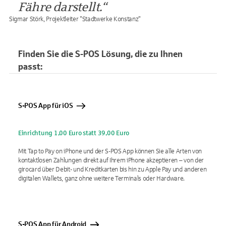
Fähre darstellt.
Sigmar Störk, Projektleiter "Stadtwerke Konstanz"
Finden Sie die S-POS Lösung, die zu Ihnen
passt:
S-POS App für iOS
Einrichtung 1,00 Euro statt 39,00 Euro
Mit Tap to Pay on iPhone und der S-POS App können Sie alle Arten von
kontaktlosen Zahlungen direkt auf Ihrem iPhone akzeptieren – von der
girocard über Debit- und Kreditkarten bis hin zu Apple Pay und anderen
digitalen Wallets, ganz ohne weitere Terminals oder Hardware.
S-POS App für Android