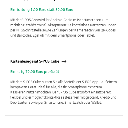
Einrichtung 1,00 Euro statt 39,00 Euro
Mit der S-POS App wird Ihr Android-Gerät im Handumdrehen zum
mobilen Bezahlterminal. Akzeptieren Sie kontaktlose Kartenzahlungen
per NFC-Schnittstelle sowie Zahlungen per Kamerascan von QR-Codes
und Barcodes. Egal ob mit dem Smartphone oder Tablet.
Kartenlesegerät S-POS Cube
Einmalig 79,00 Euro pro Gerät
Mit dem S-POS Cube nutzen Sie alle Vorteile der S-POS App ‒ auf einem
kompakten Gerät. Ideal für alle, die ihr Smartphone nicht zum
Kassieren nutzen möchten: Der S-POS Cube ist sofort einsatzbereit,
flexibel und ermöglicht kontaktloses Bezahlen mit girocard, Kredit- und
Debitkarten sowie per Smartphone, Smartwatch oder Wallet.