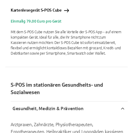
Kartenlesegerät S-POS Cube
Einmalig 79,00 Euro pro Gerät
Mit dem S-POS Cube nutzen Sie alle Vorteile der S-POS App ‒ auf einem
kompakten Gerät. Ideal für alle, die ihr Smartphone nicht zum
Kassieren nutzen möchten: Der S-POS Cube ist sofort einsatzbereit,
flexibel und ermöglicht kontaktloses Bezahlen mit girocard, Kredit- und
Debitkarten sowie per Smartphone, Smartwatch oder Wallet.
S-POS im stationären Gesundheits- und
Sozialwesen
Gesundheit, Medizin & Prävention
Arztpraxen, Zahnärzte, Physiotherapeuten,
Ergotherapeuten, Heilpraktiker und Logopäden kassieren