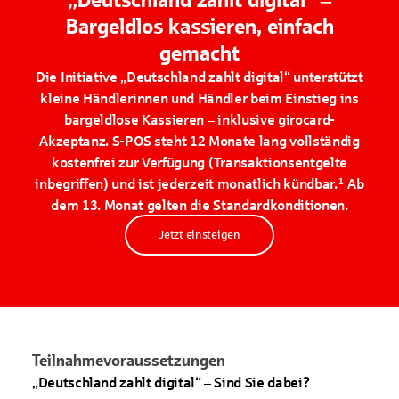
„Deutschland zahlt digital“ ‒
Bargeldlos kassieren, einfach
gemacht
Die Initiative „Deutschland zahlt digital“ unterstützt
kleine Händlerinnen und Händler beim Einstieg ins
bargeldlose Kassieren – inklusive girocard-
Akzeptanz. S-POS steht 12 Monate lang vollständig
kostenfrei zur Verfügung (Transaktionsentgelte
inbegriffen) und ist jederzeit monatlich kündbar.¹ Ab
dem 13. Monat gelten die Standardkonditionen.
Jetzt einsteigen
Teilnahmevoraussetzungen
„Deutschland zahlt digital“ – Sind Sie dabei?