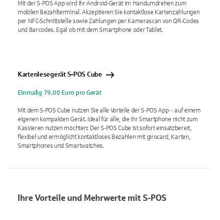
Mit der S-POS App wird Ihr Android-Gerät im Handumdrehen zum
mobilen Bezahlterminal. Akzeptieren Sie kontaktlose Kartenzahlungen
per NFC-Schnittstelle sowie Zahlungen per Kamerascan von QR-Codes
und Barcodes. Egal ob mit dem Smartphone oder Tablet.
Kartenlesegerät S-POS Cube
Einmalig 79,00 Euro pro Gerät
Mit dem S-POS Cube nutzen Sie alle Vorteile der S-POS App ‒ auf einem
eigenen kompakten Gerät. Ideal für alle, die ihr Smartphone nicht zum
Kassieren nutzen möchten: Der S-POS Cube ist sofort einsatzbereit,
flexibel und ermöglicht kontaktloses Bezahlen mit girocard, Karten,
Smartphones und Smartwatches.
Ihre Vorteile und Mehrwerte mit S-POS