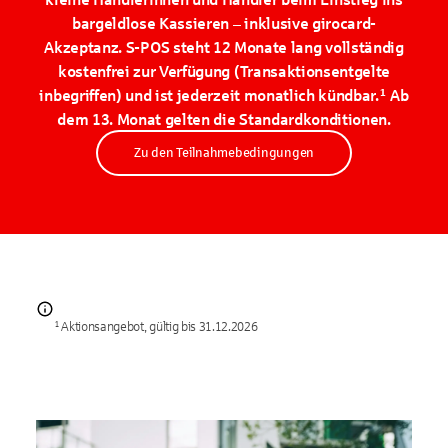
bargeldlose Kassieren – inklusive girocard-
Akzeptanz. S-POS steht 12 Monate lang vollständig
kostenfrei zur Verfügung (Transaktionsentgelte
inbegriffen) und ist jederzeit monatlich kündbar.¹ Ab
dem 13. Monat gelten die Standardkonditionen.
Zu den Teilnahmebedingungen
¹ Aktionsangebot, gültig bis 31.12.2026